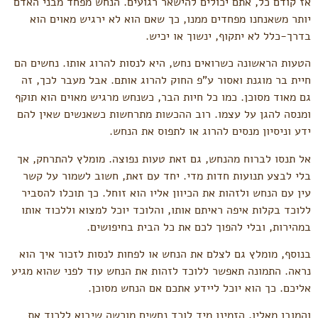
אז קודם כל, אתם יכולים להישאר רגועים. הנחש מפחד מבני האדם
יותר משאנחנו מפחדים ממנו, כך שאם הוא לא ירגיש מאוים הוא
בדרך-כלל לא יתקוף, ינשוך או יכיש.
הטעות הראשונה כשרואים נחש, היא לנסות להרוג אותו. נחשים הם
חיית בר מוגנת ואסור ע”פ החוק להרוג אותם. אבל מעבר לכך, זה
גם מאוד מסוכן. כמו כל חיות הבר, כשנחש מרגיש מאוים הוא תוקף
ומנסה להגן על עצמו. רוב ההכשות מתרחשות כשאנשים שאין להם
ידע וניסיון מנסים להרוג או לתפוס את הנחש.
אל תנסו לברוח מהנחש, גם זאת טעות נפוצה. מומלץ להתרחק, אך
בלי לבצע תנועות חדות מדי. יחד עם זאת, חשוב לשמור על קשר
עין עם הנחש ולזהות את הכיוון אליו הוא זוחל. כך תוכלו להסביר
ללוכד בקלות איפה ראיתם אותו, והלוכד יוכל למצוא וללכוד אותו
במהירות, ובלי להפוך לכם את כל הבית בחיפושים.
בנוסף, מומלץ גם לצלם את הנחש או לפחות לנסות לזכור איך הוא
נראה. התמונה תאפשר ללוכד לזהות את הנחש עוד לפני שהוא מגיע
אליכם. כך הוא יוכל ליידע אתכם אם הנחש מסוכן.
והמובן מאליו, הזמינו מיד לוכד נחשים מורשה שיבוא ללכוד את