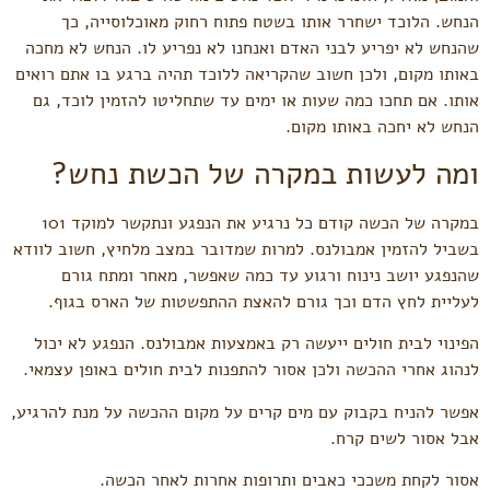
הנחש. הלוכד ישחרר אותו בשטח פתוח רחוק מאוכלוסייה, כך
שהנחש לא יפריע לבני האדם ואנחנו לא נפריע לו. הנחש לא מחכה
באותו מקום, ולכן חשוב שהקריאה ללוכד תהיה ברגע בו אתם רואים
אותו. אם תחכו כמה שעות או ימים עד שתחליטו להזמין לוכד, גם
הנחש לא יחכה באותו מקום.
ומה לעשות במקרה של הכשת נחש?
במקרה של הכשה קודם כל נרגיע את הנפגע ונתקשר למוקד 101
בשביל להזמין אמבולנס. למרות שמדובר במצב מלחיץ, חשוב לוודא
שהנפגע יושב נינוח ורגוע עד כמה שאפשר, מאחר ומתח גורם
לעליית לחץ הדם וכך גורם להאצת ההתפשטות של הארס בגוף.
הפינוי לבית חולים ייעשה רק באמצעות אמבולנס. הנפגע לא יכול
לנהוג אחרי ההכשה ולכן אסור להתפנות לבית חולים באופן עצמאי.
אפשר להניח בקבוק עם מים קרים על מקום ההכשה על מנת להרגיע,
אבל אסור לשים קרח.
אסור לקחת משככי כאבים ותרופות אחרות לאחר הכשה.