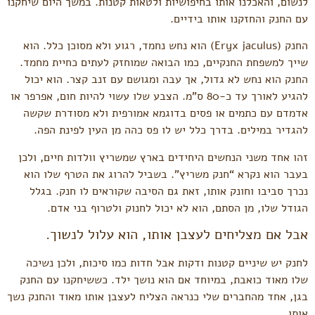
לנשום, והאכלנו אותו בחיפושיות ולטאות קטנות. במשך היום שיחקנו
עם החנק והחזקנו אותו בידיים.
החנק (Eryx jaculus) הוא נחש נחמד, רגוע ולא מסוכן כלל. הוא
שייך למשפחת החנקיים, כמו הבואה שמוחזק לעתים כחיית מחמד.
החנק הוא נחש לא גדול, אך עבה ומגושם עם זנב קצר. הוא יכול
להגיע לאורך עד כ-80 ס”מ. הצבע שלו עשוי להיות חום, אפרפר או
אדמדם עם כתמים או פסים בדוגמא אמורפית ולא מסודרת שקשה
להגדיר במילים. בדרך כלל יש לו פס כהה מן העין לפינת הפה.
זהו אחד משני הנחשים היחידים בארץ שמשריץ וולדות חיים, ולכן
בעבר הוא נקרא “חנק משריץ”. בשביל להרוג את הטרף שלו הוא
נכרך סביבו וחונק אותו, זאת גם הסיבה שקוראים לו חנק. בגלל
הגודל שלו, מן הסתם, הוא לא יכול לחנוק ולטרוף בני אדם.
אבל אם מצליחים לעצבן אותו, הוא עלול לנשוך.
לחנק יש שיניים קטנות ודקות אבל חדות כמו סיכות, ולכן נשיכה
שלו מאוד כואבת, במיוחד אם הוא נושך ילד. כששיחקנו עם החנק
בגן, אחד מהחברים שלי כנראה הצליח לעצבן אותו מאוד והחנק נשך
אותו.