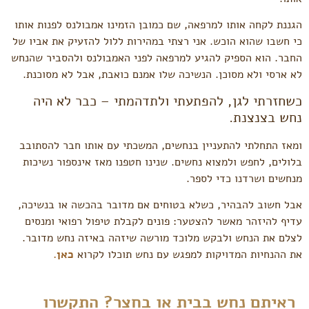
הגננת לקחה אותו למרפאה, שם כמובן הזמינו אמבולנס לפנות אותו
כי חשבו שהוא הוכש. אני רצתי במהירות ללול להזעיק את אביו של
החבר. הוא הספיק להגיע למרפאה לפני האמבולנס ולהסביר שהנחש
לא ארסי ולא מסוכן. הנשיכה שלו אמנם כואבת, אבל לא מסוכנת.
כשחזרתי לגן, להפתעתי ולתדהמתי – כבר לא היה
נחש בצנצנת.
ומאז התחלתי להתעניין בנחשים, המשכתי עם אותו חבר להסתובב
בלולים, לחפש ולמצוא נחשים. שנינו חטפנו מאז אינספור נשיכות
מנחשים ושרדנו כדי לספר.
אבל חשוב להבהיר, כשלא בטוחים אם מדובר בהכשה או בנשיכה,
עדיף להיזהר מאשר להצטער: פונים לקבלת טיפול רפואי ומנסים
לצלם את הנחש ולבקש מלוכד מורשה שיזהה באיזה נחש מדובר.
את ההנחיות המדויקות למפגש עם נחש תוכלו לקרוא
כאן
.
ראיתם נחש בבית או בחצר? התקשרו